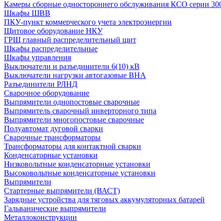
Камеры сборные одностороннего обслуживания КСО серии 30
Шкафы ШВВ
ПКУ-пункт коммерческого учета электроэнергии
Щитовое оборудование НКУ
ГРЩ главный распределительный щит
Шкафы распределительные
Шкафы управления
Выключатели и разъединители 6(10) кВ
Выключатели нагрузки автогазовые ВНА
Разъединители РЛНД
Сварочное оборудование
Выпрямители однопостовые сварочные
Выпрямитель сварочный инверторного типа
Выпрямители многопостовые сварочные
Полуавтомат дуговой сварки
Сварочные трансформаторы
Трансформаторы для контактной сварки
Конденсаторные установки
Низковольтные конденсаторные установки
Высоковольтные конденсаторные установки
Выпрямители
Стартерные выпрямители (ВАСТ)
Зарядные устройства для тяговых аккумуляторных батарей
Гальванические выпрямители
Металлоконструкции