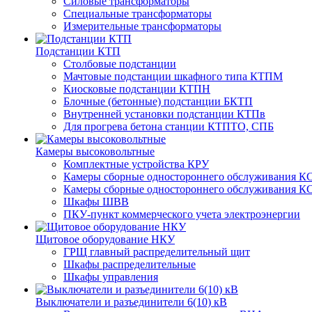
Силовые трансформаторы
Специальные трансформаторы
Измерительные трансформаторы
Подстанции КТП
Столбовые подстанции
Мачтовые подстанции шкафного типа КТПМ
Киосковые подстанции КТПН
Блочные (бетонные) подстанции БКТП
Внутренней установки подстанции КТПв
Для прогрева бетона станции КТПТО, СПБ
Камеры высоковольтные
Комплектные устройства КРУ
Камеры сборные одностороннего обслуживания КС
Камеры сборные одностороннего обслуживания КС
Шкафы ШВВ
ПКУ-пункт коммерческого учета электроэнергии
Щитовое оборудование НКУ
ГРЩ главный распределительный щит
Шкафы распределительные
Шкафы управления
Выключатели и разъединители 6(10) кВ