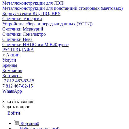
Металлоконструкции для ЛЭП
Металлоконструкции для подстанций столбовых (мачтовых)
Корпуса серии КЛ, ЩО, ВРУ
Счетчики э/энергии
Устройства сбора и передачи данных (УСПД)
Счетчики Меркурий
Счетчики Лэнэлектро
Счетчики Нева
Счетчики ННПО им М.В.Фрунзе
РАСПРОДАЖА
Акции
Услуги
Бренды
Компания
Контакты
7 812 467-82-15
7 812 467-82-15
WhatsApp
Заказать звонок
Задать вопрос
Войти
Корзина
0
Избранные товары
0