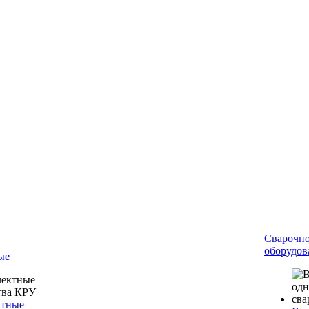
Сварочн
оборудов
ые
ктные