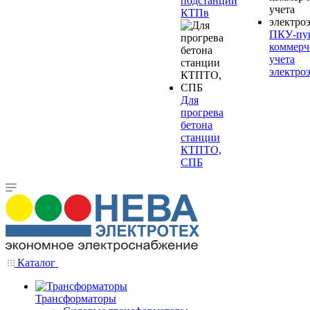
подстанции
КТПв
ПКУ-пу
коммерч
учета
электро
Для
прогрева
бетона
станции
КТПТО,
СПБ
Каталог
Трансформаторы