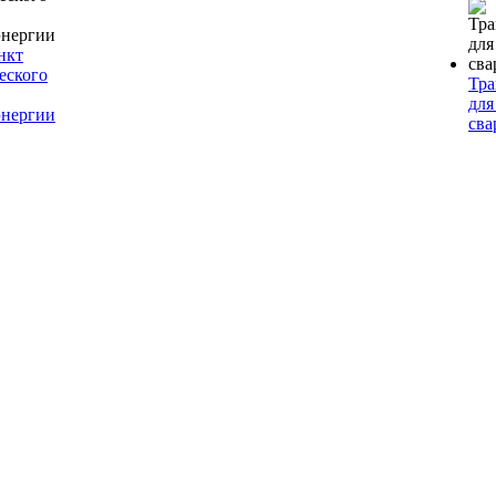
нкт
еского
Тр
для
энергии
сва