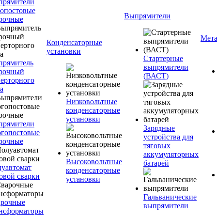
прямители
опостовые
Выпрямители
рочные
Мета
Конденсаторные
установки
Стартерные
прямитель
выпрямители
рочный
(ВАСТ)
ерторного
а
Низковольтные
конденсаторные
установки
прямители
Зарядные
гопостовые
устройства для
рочные
тяговых
аккумуляторных
Высоковольтные
батарей
уавтомат
конденсаторные
овой сварки
установки
Гальванические
арочные
выпрямители
нсформаторы