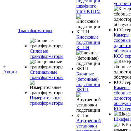
подстанции
устройс
шкафного
типа КТПМ
Трансформаторы
Камеры
Киосковые
сборные
подстанции
односто
КТПН
обслужи
Силовые
КСО сер
трансформаторы
Акции
Специальные
Блочные
трансформаторы
(бетонные)
подстанции
Камеры
БКТП
сборные
Измерительные
односто
трансформаторы
обслужи
КСО сер
Шкафы
Внутренней
установки