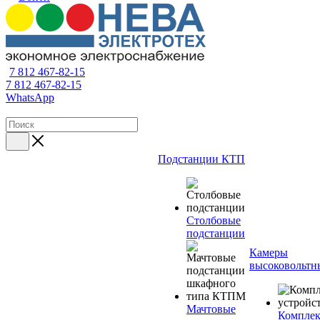
7 812 467-82-15
7 812 467-82-15
WhatsApp
Подстанции КТП
Столбовые
подстанции
Камеры
высоковольтн
Мачтовые
Компле