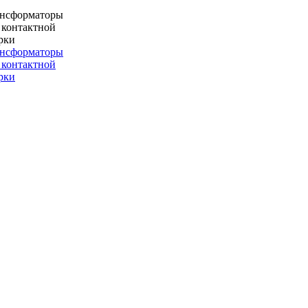
ансформаторы
 контактной
рки