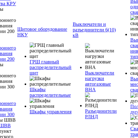
Вы
тва КРУ
одн
сва
Выключатели и
Щитовое оборудование
разъединители 6(10)
НКУ
кВ
Вы
сва
роннего
инв
вания
тип
ии 200
ГРЩ главный
распределительный
щит
Выключатели
нагрузки
Вы
автогазовые
мно
Шкафы
ВНА
сва
распределительные
роннего
Пол
вания
Разъединители
Шкафы управления
дуг
ии 300
РЛНД
 ШВВ
Св
тра