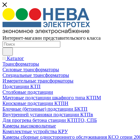
Интернет-магазин представительского класса
Каталог
Трансформаторы
Силовые трансформаторы
Специальные трансформаторы
Измерительные трансформаторы
Подстанции КТП
Столбовые подстанции
Мачтовые подстанции шкафного типа КТПМ
Киосковые подстанции КТПН
Блочные (бетонные) подстанции БКТП
Внутренней установки подстанции КТПв
Для прогрева бетона станции КТПТО, СПБ
Камеры высоковольтные
Комплектные устройства КРУ
Камеры сборные одностороннего обслуживания КСО серии 20