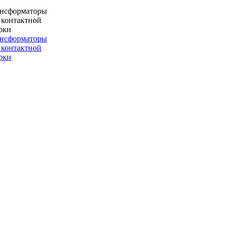
ансформаторы
 контактной
рки