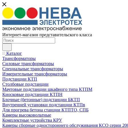
Интернет-магазин представительского класса
Каталог
Трансформаторы
Силовые трансформаторы
Специальные трансформаторы
Измерительные трансформаторы
Подстанции КТП
Столбовые подстанции
Мачтовые подстанции шкафного типа КТПМ
Киосковые подстанции КТПН
Блочные (бетонные) подстанции БКТП
Внутренней установки подстанции КТПв
Для прогрева бетона станции КТПТО, СПБ
Камеры высоковольтные
Комплектные устройства КРУ
Камеры сборные одностороннего обслуживания КСО серии 20