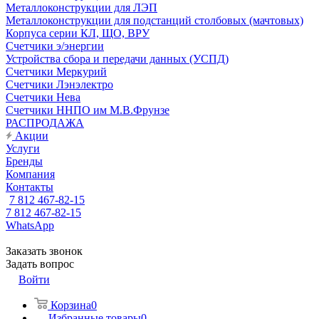
Металлоконструкции для ЛЭП
Металлоконструкции для подстанций столбовых (мачтовых)
Корпуса серии КЛ, ЩО, ВРУ
Счетчики э/энергии
Устройства сбора и передачи данных (УСПД)
Счетчики Меркурий
Счетчики Лэнэлектро
Счетчики Нева
Счетчики ННПО им М.В.Фрунзе
РАСПРОДАЖА
Акции
Услуги
Бренды
Компания
Контакты
7 812 467-82-15
7 812 467-82-15
WhatsApp
Заказать звонок
Задать вопрос
Войти
Корзина
0
Избранные товары
0