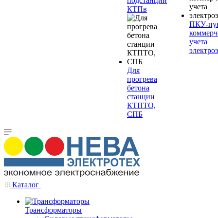
подстанции
КТПв
ПКУ-пу
коммерч
учета
электро
Для
прогрева
бетона
станции
КТПТО,
СПБ
Каталог
Трансформаторы