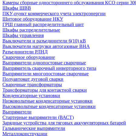
Камеры сборные одностороннего обслуживания КСО серии 30
Шкафы ШВВ
ПКУ-пункт коммерческого учета электроэнергии
Щитовое оборудование НКУ
ГРЩ главный распределительный щит
Шкафы распределительные
Шкафы управления
Выключатели и разъединители 6(10) кВ
Выключатели нагрузки автогазовые ВНА
Разъединители РЛНД
Сварочное оборудование
Выпрямители однопостовые сварочные
Выпрямитель сварочный инверторного типа
Выпрямители многопостовые сварочные
Полуавтомат дуговой сварки
Сварочные трансформаторы
Трансформаторы для контактной сварки
Конденсаторные установки
Низковольтные конденсаторные установки
Высоковольтные конденсаторные установки
Выпрямители
Стартерные выпрямители (ВАСТ)
Зарядные устройства для тяговых аккумуляторных батарей
Гальванические выпрямители
Металлоконструкции