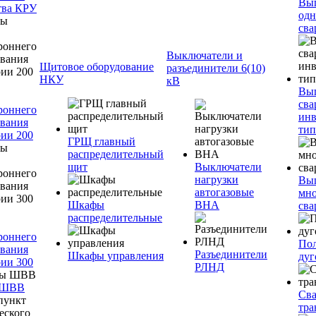
Вы
тва КРУ
одн
сва
Выключатели и
Щитовое оборудование
разъединители 6(10)
НКУ
кВ
Вы
сва
роннего
инв
вания
тип
ии 200
ГРЩ главный
распределительный
щит
Выключатели
нагрузки
Вы
автогазовые
мно
Шкафы
ВНА
сва
распределительные
роннего
Пол
вания
Разъединители
Шкафы управления
дуг
ии 300
РЛНД
 ШВВ
Св
тра