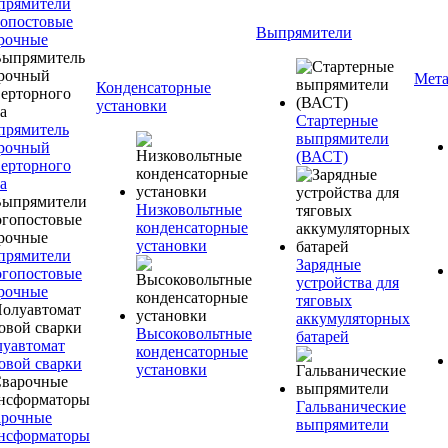
прямители
опостовые
Выпрямители
рочные
Мета
Конденсаторные
установки
Стартерные
прямитель
выпрямители
рочный
(ВАСТ)
ерторного
а
Низковольтные
конденсаторные
установки
прямители
Зарядные
гопостовые
устройства для
рочные
тяговых
аккумуляторных
Высоковольтные
батарей
уавтомат
конденсаторные
овой сварки
установки
Гальванические
арочные
выпрямители
нсформаторы