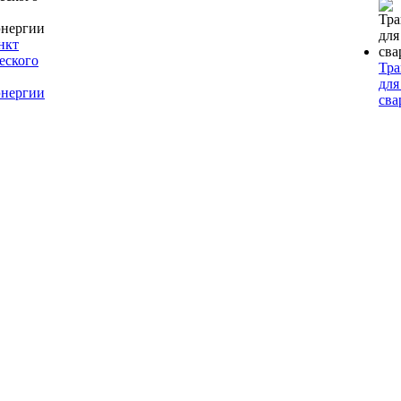
нкт
еского
Тр
для
энергии
сва