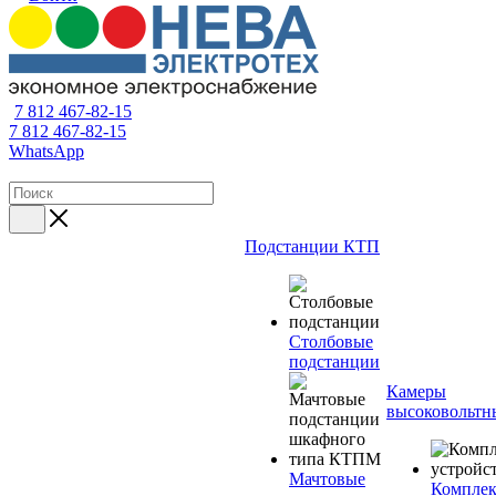
7 812 467-82-15
7 812 467-82-15
WhatsApp
Подстанции КТП
Столбовые
подстанции
Камеры
высоковольтн
Мачтовые
Компле