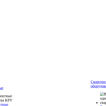
Сварочн
оборудов
ые
ктные