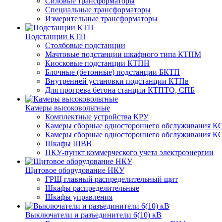
Силовые трансформаторы
Специальные трансформаторы
Измерительные трансформаторы
Подстанции КТП
Столбовые подстанции
Мачтовые подстанции шкафного типа КТПМ
Киосковые подстанции КТПН
Блочные (бетонные) подстанции БКТП
Внутренней установки подстанции КТПв
Для прогрева бетона станции КТПТО, СПБ
Камеры высоковольтные
Комплектные устройства КРУ
Камеры сборные одностороннего обслуживания КС
Камеры сборные одностороннего обслуживания КС
Шкафы ШВВ
ПКУ-пункт коммерческого учета электроэнергии
Щитовое оборудование НКУ
ГРЩ главный распределительный щит
Шкафы распределительные
Шкафы управления
Выключатели и разъединители 6(10) кВ