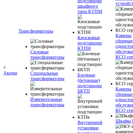
подстанции
устройс
шкафного
типа КТПМ
Трансформаторы
Камеры
Киосковые
сборные
подстанции
односто
КТПН
обслужи
Силовые
КСО сер
трансформаторы
Акции
Специальные
Блочные
трансформаторы
(бетонные)
подстанции
Камеры
БКТП
сборные
Измерительные
односто
трансформаторы
обслужи
КСО сер
Шкафы
Внутренней
установки