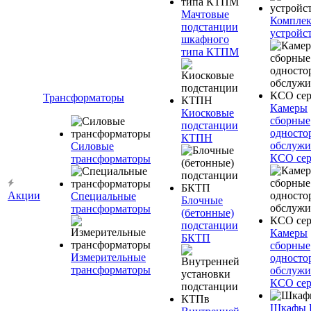
Мачтовые
Компле
подстанции
устройс
шкафного
типа КТПМ
Трансформаторы
Камеры
Киосковые
сборные
подстанции
односто
КТПН
обслужи
Силовые
КСО сер
трансформаторы
Акции
Специальные
Блочные
трансформаторы
(бетонные)
подстанции
Камеры
БКТП
сборные
Измерительные
односто
трансформаторы
обслужи
КСО сер
Шкафы