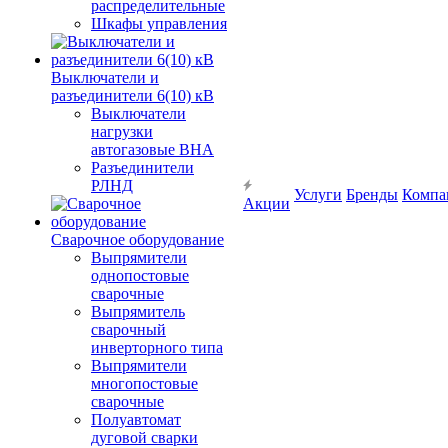
распределительные
Шкафы управления
Выключатели и
разъединители 6(10) кВ
Выключатели
нагрузки
автогазовые ВНА
Разъединители
РЛНД
Услуги
Бренды
Компа
Акции
Сварочное оборудование
Выпрямители
однопостовые
сварочные
Выпрямитель
сварочный
инверторного типа
Выпрямители
многопостовые
сварочные
Полуавтомат
дуговой сварки