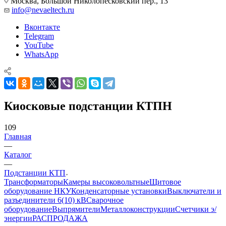
Москва, Большой Николопесковский пер., 13
info@nevaeltech.ru
Вконтакте
Telegram
YouTube
WhatsApp
Киосковые подстанции КТПН
109
Главная
—
Каталог
—
Подстанции КТП
Трансформаторы
Камеры высоковольтные
Щитовое
оборудование НКУ
Конденсаторные установки
Выключатели и
разъединители 6(10) кВ
Сварочное
оборудование
Выпрямители
Металлоконструкции
Счетчики э/
энергии
РАСПРОДАЖА