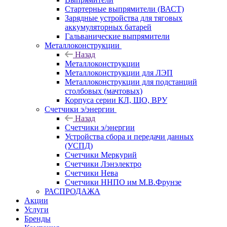
Стартерные выпрямители (ВАСТ)
Зарядные устройства для тяговых
аккумуляторных батарей
Гальванические выпрямители
Металлоконструкции
Назад
Металлоконструкции
Металлоконструкции для ЛЭП
Металлоконструкции для подстанций
столбовых (мачтовых)
Корпуса серии КЛ, ЩО, ВРУ
Счетчики э/энергии
Назад
Счетчики э/энергии
Устройства сбора и передачи данных
(УСПД)
Счетчики Меркурий
Счетчики Лэнэлектро
Счетчики Нева
Счетчики ННПО им М.В.Фрунзе
РАСПРОДАЖА
Акции
Услуги
Бренды