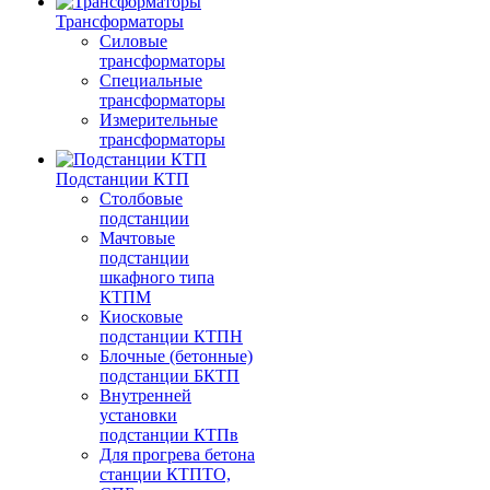
Трансформаторы
Силовые
трансформаторы
Специальные
трансформаторы
Измерительные
трансформаторы
Подстанции КТП
Столбовые
подстанции
Мачтовые
подстанции
шкафного типа
КТПМ
Киосковые
подстанции КТПН
Блочные (бетонные)
подстанции БКТП
Внутренней
установки
подстанции КТПв
Для прогрева бетона
станции КТПТО,