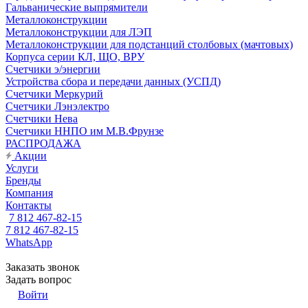
Гальванические выпрямители
Металлоконструкции
Металлоконструкции для ЛЭП
Металлоконструкции для подстанций столбовых (мачтовых)
Корпуса серии КЛ, ЩО, ВРУ
Счетчики э/энергии
Устройства сбора и передачи данных (УСПД)
Счетчики Меркурий
Счетчики Лэнэлектро
Счетчики Нева
Счетчики ННПО им М.В.Фрунзе
РАСПРОДАЖА
Акции
Услуги
Бренды
Компания
Контакты
7 812 467-82-15
7 812 467-82-15
WhatsApp
Заказать звонок
Задать вопрос
Войти