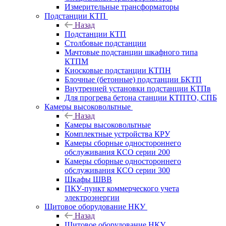
Измерительные трансформаторы
Подстанции КТП
Назад
Подстанции КТП
Столбовые подстанции
Мачтовые подстанции шкафного типа
КТПМ
Киосковые подстанции КТПН
Блочные (бетонные) подстанции БКТП
Внутренней установки подстанции КТПв
Для прогрева бетона станции КТПТО, СПБ
Камеры высоковольтные
Назад
Камеры высоковольтные
Комплектные устройства КРУ
Камеры сборные одностороннего
обслуживания КСО серии 200
Камеры сборные одностороннего
обслуживания КСО серии 300
Шкафы ШВВ
ПКУ-пункт коммерческого учета
электроэнергии
Щитовое оборудование НКУ
Назад
Щитовое оборудование НКУ