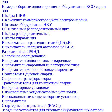
200
Камеры сборные одностороннего обслуживания КСО серии
300
Шкафы ШВВ
ПКУ-пункт коммерческого учета электроэнергии
Щитовое оборудование НКУ
ГРЩ главный распределительный щит
Шкафы распределительные
Шкафы управления
Выключатели и разъединители 6(10) кВ
Выключатели нагрузки автогазовые ВНА
Разъединители РЛНД
Сварочное оборудование
Выпрямители однопостовые сварочные
Выпрямитель сварочный инверторного типа
Выпрямители многопостовые сварочные
Полуавтомат дуговой сварки
Сварочные трансформаторы
Трансформаторы для контактной сварки
Конденсаторные установки
Низковольтные конденсаторные установки
Высоковольтные конденсаторные установки
Выпрямители
Стартерные выпрямители (ВАСТ)
Зарядные устройства для тяговых аккумуляторных батарей