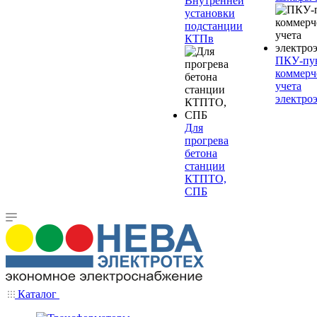
Внутренней
установки
подстанции
КТПв
ПКУ-пу
коммерч
учета
электро
Для
прогрева
бетона
станции
КТПТО,
СПБ
Каталог